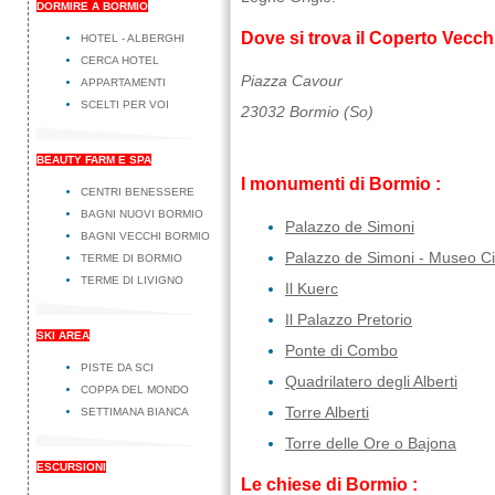
DORMIRE A BORMIO
Dove si trova il Coperto Vecch
HOTEL - ALBERGHI
CERCA HOTEL
Piazza Cavour
APPARTAMENTI
SCELTI PER VOI
23032 Bormio (So)
BEAUTY FARM E SPA
I monumenti di Bormio :
CENTRI BENESSERE
BAGNI NUOVI BORMIO
Palazzo de Simoni
BAGNI VECCHI BORMIO
Palazzo de Simoni - Museo Ci
TERME DI BORMIO
TERME DI LIVIGNO
Il Kuerc
Il Palazzo Pretorio
SKI AREA
Ponte di Combo
PISTE DA SCI
Quadrilatero degli Alberti
COPPA DEL MONDO
Torre Alberti
SETTIMANA BIANCA
Torre delle Ore o Bajona
ESCURSIONI
Le chiese di Bormio :