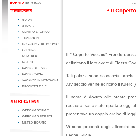
BORMIO
home page
cen
“ Il Copert
INFORMAZIONI
GUIDA
STORIA
CENTRO STORICO
TRADIZIONI
RAGGIUNGERE BORMIO
CARTINA
Il " Coperto Vecchio" Prende quest
NUMERI UTILI
NOTIZIE
delimitano il lato ovest di Piazza Cav
PASSO STELVIO
PASSO GAVIA
Tali palazzi sono riconosciuti anche 
VACANZE IN MONTAGNA
XIV secolo venne edificato il
Kuerc
(
PRODOTTI TIPICI
Il nome è dovuto alle arcate prese
METEO E WEBCAM
restauro, sono state riportate oggi a
WEBCAM BORMIO
presentava un doppio ordine di loggi
WEBCAM PISTE SCI
METEO BORMIO
Vi sono presenti degli affreschi su
Leghe Grigie.