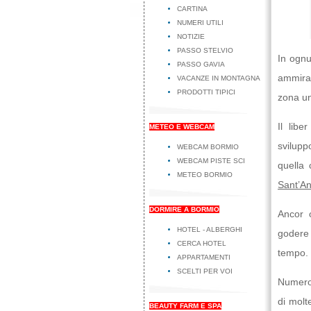
CARTINA
NUMERI UTILI
NOTIZIE
PASSO STELVIO
In ogn
PASSO GAVIA
ammirar
VACANZE IN MONTAGNA
PRODOTTI TIPICI
zona uni
Il libe
METEO E WEBCAM
svilupp
WEBCAM BORMIO
WEBCAM PISTE SCI
quella
METEO BORMIO
Sant’An
DORMIRE A BORMIO
Ancor o
HOTEL - ALBERGHI
godere 
CERCA HOTEL
tempo.
APPARTAMENTI
SCELTI PER VOI
Numeros
di molt
BEAUTY FARM E SPA