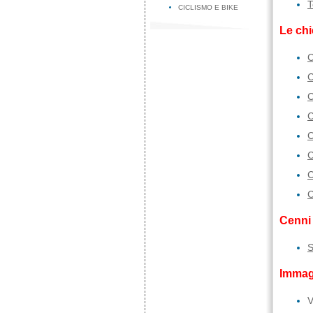
T
CICLISMO E BIKE
Le chi
C
C
C
C
C
C
C
C
Cenni 
S
Immag
V