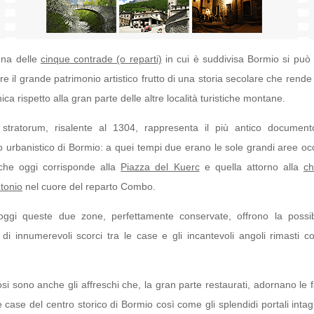
una delle
cinque contrade (o reparti)
in cui è suddivisa Bormio si può
e il grande patrimonio artistico frutto di una storia secolare che rend
ca rispetto alla gran parte delle altre località turistiche montane.
r stratorum, risalente al 1304, rappresenta il più antico document
o urbanistico di Bormio: a quei tempi due erano le sole grandi aree oc
 che oggi corrisponde alla
Piazza del Kuerc
e quella attorno alla
ch
tonio
nel cuore del reparto Combo.
ggi queste due zone, perfettamente conservate, offrono la possibi
di innumerevoli scorci tra le case e gli incantevoli angoli rimasti 
i sono anche gli affreschi che, la gran parte restaurati, adornano le f
e case del centro storico di Bormio così come gli splendidi portali intagl