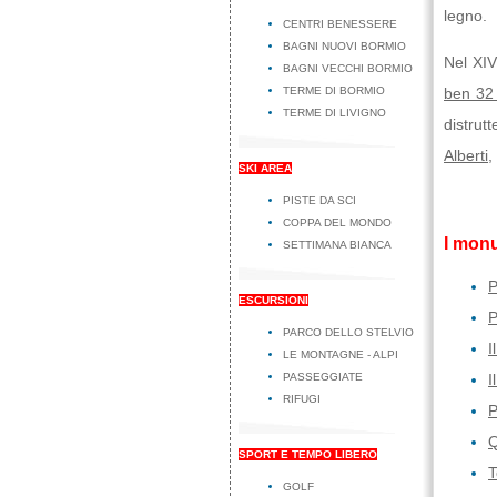
legno.
CENTRI BENESSERE
BAGNI NUOVI BORMIO
Nel XIV
BAGNI VECCHI BORMIO
TERME DI BORMIO
ben 32 
TERME DI LIVIGNO
distrut
Alberti
,
SKI AREA
PISTE DA SCI
COPPA DEL MONDO
I monu
SETTIMANA BIANCA
P
ESCURSIONI
P
PARCO DELLO STELVIO
I
LE MONTAGNE - ALPI
PASSEGGIATE
I
RIFUGI
P
Q
SPORT E TEMPO LIBERO
T
GOLF