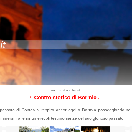
centro storico di bormio
“ Centro storico di Bormio „
o passato di Contea si respira ancor oggi a
Bormio
passeggiando nel
 immersi tra le innumerevoli testimonianze del
suo glorioso passato
.