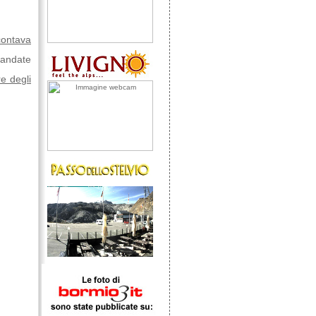
contava
ò andate
re degli