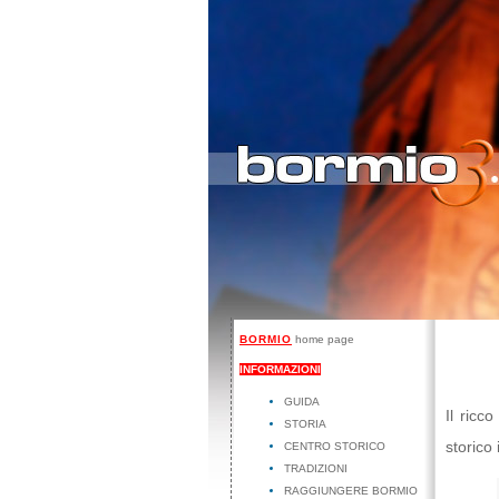
BORMIO
home page
INFORMAZIONI
GUIDA
Il ricc
STORIA
storico
CENTRO STORICO
TRADIZIONI
RAGGIUNGERE BORMIO