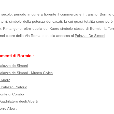
 secolo, periodo in cui era fiorente il commercio e il transito,
Bormio 
torri
, simbolo della potenza dei casati, la cui quasi totalità sono per
te. Rimangono, oltre quella del
Kuerc
simbolo stesso di Bormio, la
Tor
 nel cuore della Via Roma, e quella annessa al
Palazzo De Simoni
.
menti di Bormio :
alazzo de Simoni
alazzo de Simoni - Museo Civico
l Kuerc
l Palazzo Pretorio
onte di Combo
uadrilatero degli Alberti
orre Alberti