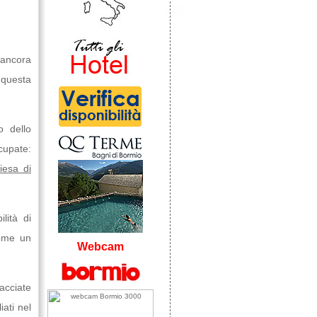
 ancora
e questa
o dello
cupate:
iesa di
lità di
come un
Webcam
acciate
iati nel