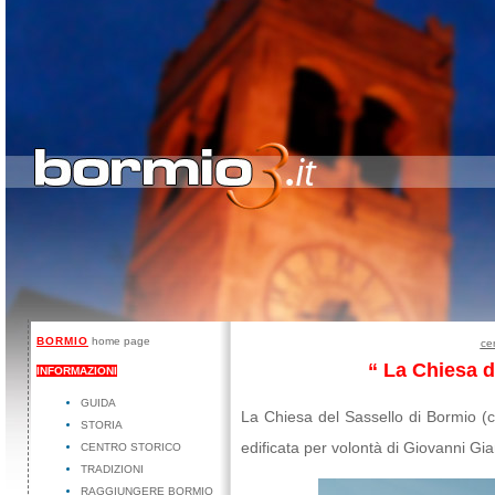
BORMIO
home page
cen
“ La Chiesa d
INFORMAZIONI
GUIDA
La Chiesa del Sassello di Bormio (
STORIA
edificata per volontà di Giovanni Gi
CENTRO STORICO
TRADIZIONI
RAGGIUNGERE BORMIO