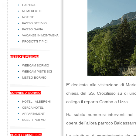
CARTINA
NUMERI UTILI
NOTIZIE
PASSO STELVIO
PASSO GAVIA
VACANZE IN MONTAGNA
PRODOTTI TIPICI
METEO E WEBCAM
WEBCAM BORMIO
WEBCAM PISTE SCI
METEO BORMIO
E’ dedicata alla visitazione di Mar
chiesa del SS. Crocifisso
su di uno
DORMIRE A BORMIO
collega il reparto Combo a Uzza.
HOTEL - ALBERGHI
CERCA HOTEL
APPARTAMENTI
Ha subito numerosi interventi nel 
SCELTI PER VOI
opera dell’allora parroco Baldassarre 
BEAUTY FARM E SPA
La struttura è caratterizzata da 