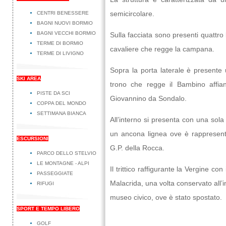
semicircolare.
CENTRI BENESSERE
BAGNI NUOVI BORMIO
BAGNI VECCHI BORMIO
Sulla facciata sono presenti quattro
TERME DI BORMIO
cavaliere che regge la campana.
TERME DI LIVIGNO
Sopra la porta laterale è presente
SKI AREA
trono che regge il Bambino affi
PISTE DA SCI
Giovannino da Sondalo.
COPPA DEL MONDO
SETTIMANA BIANCA
All’interno si presenta con una sola
un ancona lignea ove è rappresenta
ESCURSIONI
G.P. della Rocca.
PARCO DELLO STELVIO
LE MONTAGNE - ALPI
Il trittico raffigurante la Vergine co
PASSEGGIATE
Malacrida, una volta conservato all’i
RIFUGI
museo civico, ove è stato spostato.
SPORT E TEMPO LIBERO
GOLF