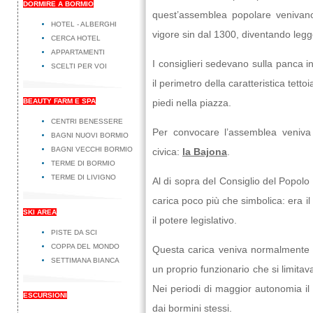
DORMIRE A BORMIO
quest’assemblea popolare venivano qu
HOTEL - ALBERGHI
vigore sin dal 1300, diventando legge a
CERCA HOTEL
APPARTAMENTI
I consiglieri sedevano sulla panca i
SCELTI PER VOI
il perimetro della caratteristica tet
BEAUTY FARM E SPA
piedi nella piazza.
CENTRI BENESSERE
Per convocare l’assemblea veniva
BAGNI NUOVI BORMIO
BAGNI VECCHI BORMIO
civica:
la Bajona
.
TERME DI BORMIO
TERME DI LIVIGNO
Al di sopra del Consiglio del Popolo
carica poco più che simbolica: era il
SKI AREA
il potere legislativo.
PISTE DA SCI
COPPA DEL MONDO
Questa carica veniva normalmente a
SETTIMANA BIANCA
un proprio funzionario che si limitav
Nei periodi di maggior autonomia il
ESCURSIONI
dai bormini stessi.