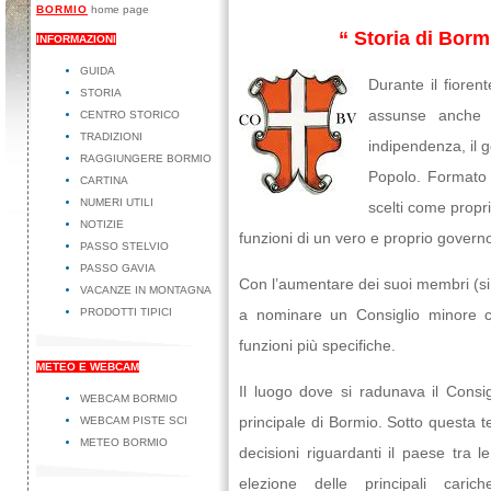
BORMIO
home page
“ Storia di Borm
INFORMAZIONI
GUIDA
Durante il fiore
STORIA
assunse anche i
CENTRO STORICO
TRADIZIONI
indipendenza, il 
RAGGIUNGERE BORMIO
Popolo. Formato d
CARTINA
NUMERI UTILI
scelti come propri
NOTIZIE
funzioni di un vero e proprio govern
PASSO STELVIO
PASSO GAVIA
Con l’aumentare dei suoi membri (si 
VACANZE IN MONTAGNA
PRODOTTI TIPICI
a nominare un Consiglio minore c
funzioni più specifiche.
METEO E WEBCAM
Il luogo dove si radunava il Consi
WEBCAM BORMIO
principale di Bormio. Sotto questa te
WEBCAM PISTE SCI
METEO BORMIO
decisioni riguardanti il paese tra 
elezione delle principali cari