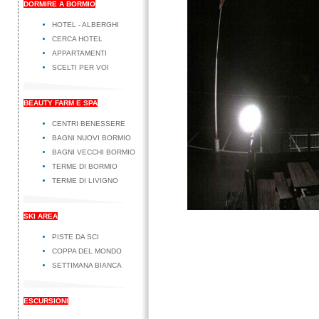
DORMIRE A BORMIO
HOTEL - ALBERGHI
CERCA HOTEL
APPARTAMENTI
SCELTI PER VOI
BEAUTY FARM E SPA
CENTRI BENESSERE
BAGNI NUOVI BORMIO
BAGNI VECCHI BORMIO
TERME DI BORMIO
TERME DI LIVIGNO
SKI AREA
PISTE DA SCI
COPPA DEL MONDO
SETTIMANA BIANCA
ESCURSIONI