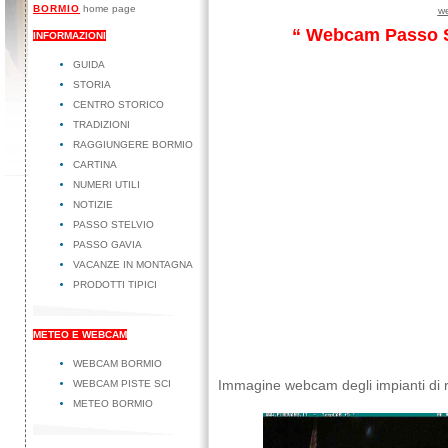
BORMIO
home page
we
“ Webcam Passo Ste
INFORMAZIONI
GUIDA
STORIA
CENTRO STORICO
TRADIZIONI
RAGGIUNGERE BORMIO
CARTINA
NUMERI UTILI
NOTIZIE
PASSO STELVIO
PASSO GAVIA
VACANZE IN MONTAGNA
PRODOTTI TIPICI
METEO E WEBCAM
WEBCAM BORMIO
Immagine webcam degli impianti di ri
WEBCAM PISTE SCI
METEO BORMIO